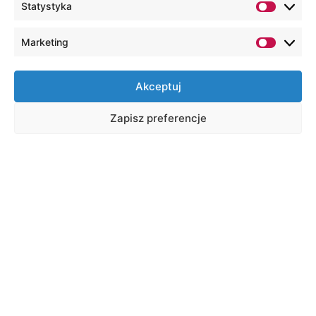
Statystyka
Marketing
Akceptuj
Zapisz preferencje
Konferencja szkoleniowo-
praktyczna – „Kontrola zarządcza
w szkołach i placówkach
oświatowych – praktyczne
rozwiązania, cele, ryzyka i
mierniki”
Data:
2.10.2026
Godzina: