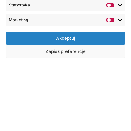
Statystyka
Marketing
Akceptuj
Zapisz preferencje
X Ogólnopolska Konferencja
Naukowo-Szkoleniowa w ramach
obchodów Światowych Dni
Autyzmu – Lublin 2025
X OGÓLNOPOLSKA KONFERENCJA NAUKOWO-
SZKOLENIOWA Seksualność osób w spektrum
autyzmu i z niepełnosprawnością intelektualną