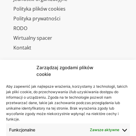
Polityka plików cookies
Polityka prywatności
RODO
Wirtualny spacer
Kontakt
Zarządzaj zgodami plików
cookie
Jesteśmy
Lubelska
na:
Akademia
Aby zapewnić jak najlepsze wrażenia, korzystamy z technologii, takich
jak pliki cookie, do przechowywania i/lub uzyskiwania dostępu do
WSEI
informacji o urządzeniu. Zgoda na te technologie pozwoli nam
ul.
przetwarzać dane, takie jak zachowanie podczas przeglądania lub
Projektowa
unikalne identyfikatory na tej stronie. Brak wyrażenia zgody lub
wycofanie zgody może niekorzystnie wpłynąć na niektóre cechy i
4
funkcje.
20-209
Lublin
Funkcjonalne
Zawsze aktywne