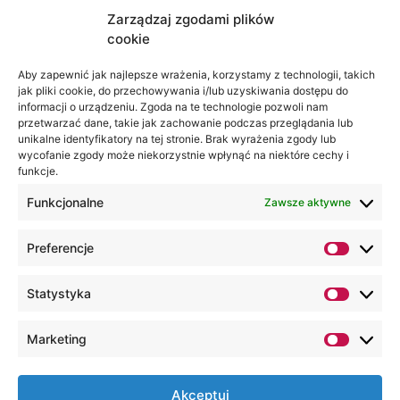
Zarządzaj zgodami plików
cookie
Jesteśmy
Lubelska
na:
Akademia
Aby zapewnić jak najlepsze wrażenia, korzystamy z technologii, takich
jak pliki cookie, do przechowywania i/lub uzyskiwania dostępu do
WSEI
informacji o urządzeniu. Zgoda na te technologie pozwoli nam
ul.
przetwarzać dane, takie jak zachowanie podczas przeglądania lub
Projektowa
unikalne identyfikatory na tej stronie. Brak wyrażenia zgody lub
wycofanie zgody może niekorzystnie wpłynąć na niektóre cechy i
4
funkcje.
20-209
Lublin
Funkcjonalne
Zawsze aktywne
+48 81
Preferencje
749 17
70
Statystyka
+48 81
749 32
Marketing
13
kancelaria@wsei.pl
Akceptuj