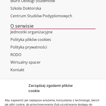
Biuro Obsługi Studentów
Szkoła Doktorska
Centrum Studiów Podyplomowych
O serwisie
Jednostki organizacyjne
Polityka plików cookies
Polityka prywatności
RODO
Wirtualny spacer
Kontakt
Zarządzaj zgodami plików
cookie
Jesteśmy
Lubelska
na:
Akademia
Aby zapewnić jak najlepsze wrażenia, korzystamy z technologii, takich
jak pliki cookie, do przechowywania i/lub uzyskiwania dostępu do
WSEI