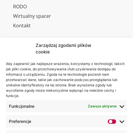
RODO
Wirtualny spacer
Kontakt
Zarządzaj zgodami plików
cookie
Jesteśmy
Lubelska
na:
Akademia
Aby zapewnić jak najlepsze wrażenia, korzystamy z technologii, takich
jak pliki cookie, do przechowywania i/lub uzyskiwania dostępu do
WSEI
informacji o urządzeniu. Zgoda na te technologie pozwoli nam
ul.
przetwarzać dane, takie jak zachowanie podczas przeglądania lub
Projektowa
unikalne identyfikatory na tej stronie. Brak wyrażenia zgody lub
wycofanie zgody może niekorzystnie wpłynąć na niektóre cechy i
4
funkcje.
20-209
Lublin
Funkcjonalne
Zawsze aktywne
+48 81
Preferencje
749 17
70