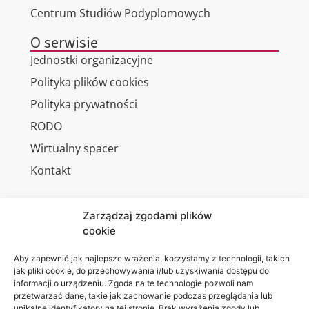
Centrum Studiów Podyplomowych
O serwisie
Jednostki organizacyjne
Polityka plików cookies
Polityka prywatności
RODO
Wirtualny spacer
Kontakt
Zarządzaj zgodami plików
cookie
Jesteśmy
Lubelska
na:
Akademia
Aby zapewnić jak najlepsze wrażenia, korzystamy z technologii, takich
jak pliki cookie, do przechowywania i/lub uzyskiwania dostępu do
WSEI
informacji o urządzeniu. Zgoda na te technologie pozwoli nam
ul.
przetwarzać dane, takie jak zachowanie podczas przeglądania lub
Projektowa
unikalne identyfikatory na tej stronie. Brak wyrażenia zgody lub