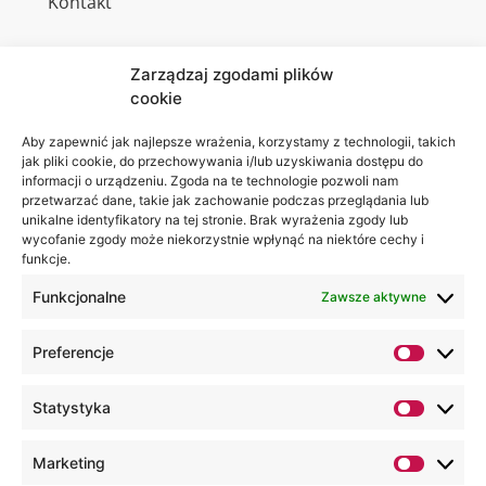
Kontakt
Zarządzaj zgodami plików
cookie
Jesteśmy
Lubelska
na:
Akademia
Aby zapewnić jak najlepsze wrażenia, korzystamy z technologii, takich
jak pliki cookie, do przechowywania i/lub uzyskiwania dostępu do
WSEI
informacji o urządzeniu. Zgoda na te technologie pozwoli nam
ul.
przetwarzać dane, takie jak zachowanie podczas przeglądania lub
Projektowa
unikalne identyfikatory na tej stronie. Brak wyrażenia zgody lub
wycofanie zgody może niekorzystnie wpłynąć na niektóre cechy i
4
funkcje.
20-209
Lublin
Funkcjonalne
Zawsze aktywne
+48 81
Preferencje
749 17
70
Statystyka
+48 81
749 32
Marketing
13