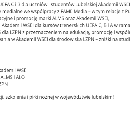
EFA C i B dla uczniów i studentów Lubelskiej Akademii WSEI
 medialne we współpracy z FAME Media – w tym relacje z Pu
cyjne i promocję marki ALMS oraz Akademii WSEI,
Akademii WSEI dla kursów trenerskich UEFA C, B i A w ram
dla LZPN z przeznaczeniem na edukację, promocję i wspóln
ania w Akademii WSEI dla środowiska LZPN – zniżki na studia
kademii WSEI
 ALMS i ALO
LZPN
, szkolenia i piłki nożnej w województwie lubelskim!