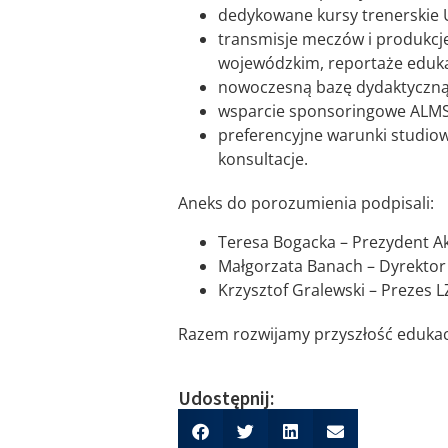
dedykowane kursy trenerskie U
transmisje meczów i produkcje
wojewódzkim, reportaże eduka
nowoczesną bazę dydaktyczną 
wsparcie sponsoringowe ALMS 
preferencyjne warunki studiow
konsultacje.
Aneks do porozumienia podpisali:
Teresa Bogacka – Prezydent A
Małgorzata Banach – Dyrektor
Krzysztof Gralewski – Prezes 
Razem rozwijamy przyszłość edukacji
Udostępnij: