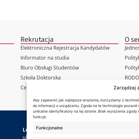
Rekrutacja
O se
Elektroniczna Rejestracja Kandydatów
Jedno
Informator na studia
Polity
Biuro Obsługi Studentów
Polit
Szkoła Doktorska
RODO
Centrum Studiów Podyplomowych
Wirtu
Zarządzaj 
Konta
Aby zapewnić jak najlepsze wrażenia, korzystamy z technolog
do informacji o urządzeniu. Zgoda na te technologie pozwol
unikalne identyfikatory na tej stronie. Brak wyrażenia zgod
funkcje.
Funkcjonalne
Jesteś
Lubelska Akademia WSEI
ul. Projektowa 4