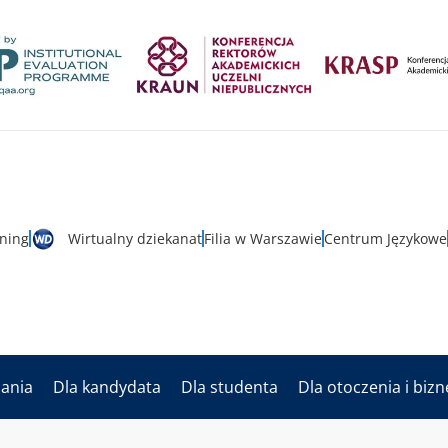
rning
Wirtualny dziekanat
Filia w Warszawie
Centrum Językowe
dania
Dla kandydata
Dla studenta
Dla otoczenia i biz