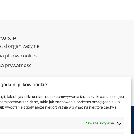
rwisie
stki organizacyjne
ka plików cookies
yka prywatności
alny spacer
zgodami plików cookie
kt
ii, takich jak pliki cookie, do przechowywania i/lub uzyskiwania dostępu
i nam przetwarzać dane, takie jak zachowanie podczas przeglądania lub
y lub wycofanie zgody może niekorzystnie wpłynąć na niektóre cechy i
my na:
Zawsze aktywne