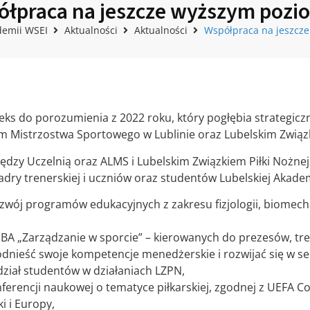
łpraca na jeszcze wyższym pozi
demii WSEI
Aktualności
Aktualności
Współpraca na jeszcze
Aneks do porozumienia z 2022 roku, który pogłębia strategi
 Mistrzostwa Sportowego w Lublinie oraz Lubelskim Związk
ędzy Uczelnią oraz ALMS i Lubelskim Związkiem Piłki Nożne
kadry trenerskiej i uczniów oraz studentów Lubelskiej Akade
wój programów edukacyjnych z zakresu fizjologii, biomecha
A „Zarządzanie w sporcie” – kierowanych do prezesów, tre
odnieść swoje kompetencje menedżerskie i rozwijać się w se
udział studentów w działaniach LZPN,
nferencji naukowej o tematyce piłkarskiej, zgodnej z UEFA C
i i Europy,