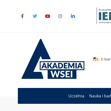
E-lea
Uczelnia
Nauka i ba