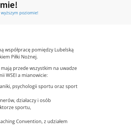
omie!
 wyższym poziomie!
czną współpracę pomiędzy Lubelską
iem Piłki Nożnej.
j mają przede wszystkim na uwadze
mii WSEI a mianowicie:
niki, psychologii sportu oraz sport
nerów, działaczy i osób
ktorze sportu,
oaching Convention, z udziałem