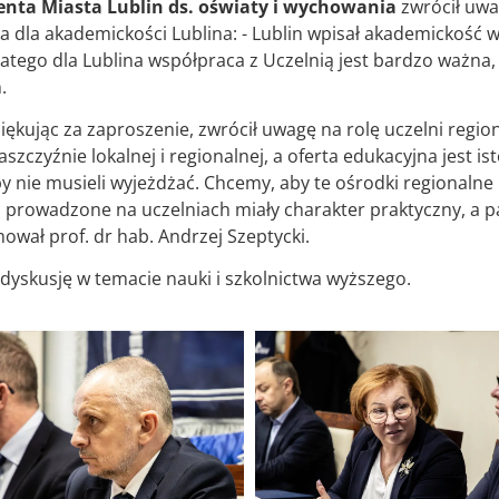
enta Miasta Lublin ds. oświaty i wychowania
zwrócił uwag
a dla akademickości Lublina: - Lublin wpisał akademickość 
go dla Lublina współpraca z Uczelnią jest bardzo ważna, 
.
iękując za zaproszenie, zwrócił uwagę na rolę uczelni region
aszczyźnie lokalnej i regionalnej, a oferta edukacyjna jest
 nie musieli wyjeżdżać. Chcemy, aby te ośrodki regionalne był
ą prowadzone na uczelniach miały charakter praktyczny, a pa
ował prof. dr hab. Andrzej Szeptycki.
dyskusję w temacie nauki i szkolnictwa wyższego.