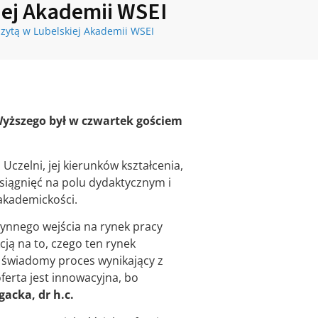
iej Akademii WSEI
izytą w Lubelskiej Akademii WSEI
 Wyższego był w czwartek gościem
Uczelni, jej kierunków kształcenia,
siągnięć na polu dydaktycznym i
 akademickości.
łynnego wejścia na rynek pracy
ją na to, czego ten rynek
o świadomy proces wynikający z
ferta jest innowacyjna, bo
acka, dr h.c.