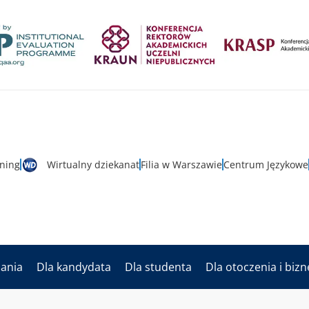
rning
Wirtualny dziekanat
Filia w Warszawie
Centrum Językowe
dania
Dla kandydata
Dla studenta
Dla otoczenia i biz