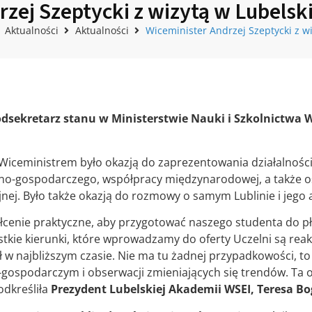
rzej Szeptycki z wizytą w Lubelsk
Aktualności
Aktualności
Wiceminister Andrzej Szeptycki z w
 Podsekretarz stanu w Ministerstwie Nauki i Szkolnictwa
 Wiceministrem było okazją do zaprezentowania działalności 
zno-gospodarczego, współpracy międzynarodowej, a także o
jnej. Było także okazją do rozmowy o samym Lublinie i jego
ałcenie praktyczne, aby przygotować naszego studenta do p
kie kierunki, które wprowadzamy do oferty Uczelni są reakc
 w najbliższym czasie. Nie ma tu żadnej przypadkowości, t
-gospodarczym i obserwacji zmieniających się trendów. Ta o
dkreśliła
Prezydent Lubelskiej Akademii WSEI, Teresa Bog