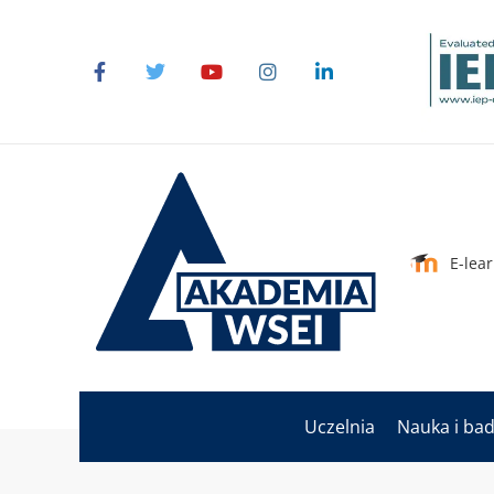
E-lea
Uczelnia
Nauka i ba