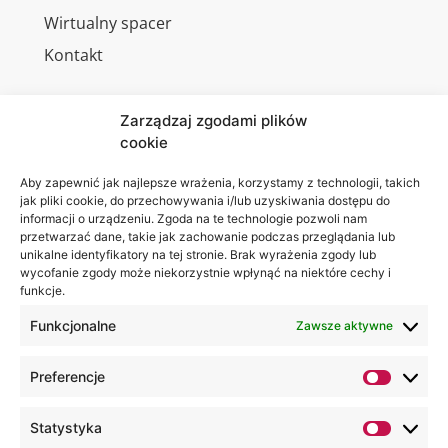
Wirtualny spacer
Kontakt
Zarządzaj zgodami plików
cookie
Jesteśmy
Lubelska
na:
Akademia
Aby zapewnić jak najlepsze wrażenia, korzystamy z technologii, takich
jak pliki cookie, do przechowywania i/lub uzyskiwania dostępu do
WSEI
informacji o urządzeniu. Zgoda na te technologie pozwoli nam
ul.
przetwarzać dane, takie jak zachowanie podczas przeglądania lub
Projektowa
unikalne identyfikatory na tej stronie. Brak wyrażenia zgody lub
wycofanie zgody może niekorzystnie wpłynąć na niektóre cechy i
4
funkcje.
20-209
Lublin
Funkcjonalne
Zawsze aktywne
+48 81
Preferencje
749 17
70
Statystyka
+48 81