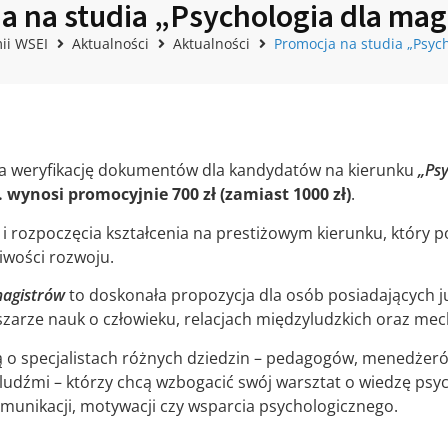
a na studia „Psychologia dla mag
ii WSEI
Aktualności
Aktualności
Promocja na studia „Psych
za weryfikację dokumentów dla kandydatów na kierunku
„Ps
r. wynosi promocyjnie 700 zł (zamiast 1000 zł)
.
 i rozpoczęcia kształcenia na prestiżowym kierunku, który
wości rozwoju.
magistrów
to doskonała propozycja dla osób posiadających j
zarze nauk o człowieku, relacjach międzyludzkich oraz m
 o specjalistach różnych dziedzin – pedagogów, menedżeró
ludźmi – którzy chcą wzbogacić swój warsztat o wiedzę psyc
omunikacji, motywacji czy wsparcia psychologicznego.