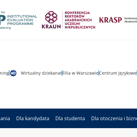
rning
Wirtualny dziekanat
Filia w Warszawie
Centrum Językowe
dania
Dla kandydata
Dla studenta
Dla otoczenia i biz