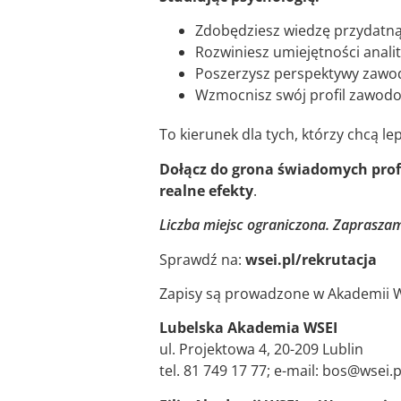
Zdobędziesz wiedzę przydatną 
Rozwiniesz umiejętności anali
Poszerzysz perspektywy zawod
Wzmocnisz swój profil zawodo
To kierunek dla tych, którzy chcą l
Dołącz do grona świadomych profe
realne efekty
.
Liczba miejsc ograniczona. Zapraszam
Sprawdź na:
wsei.pl/rekrutacja
Zapisy są prowadzone w Akademii WSE
Lubelska Akademia WSEI
ul. Projektowa 4, 20-209 Lublin
tel. 81 749 17 77; e-mail: bos@wsei.p