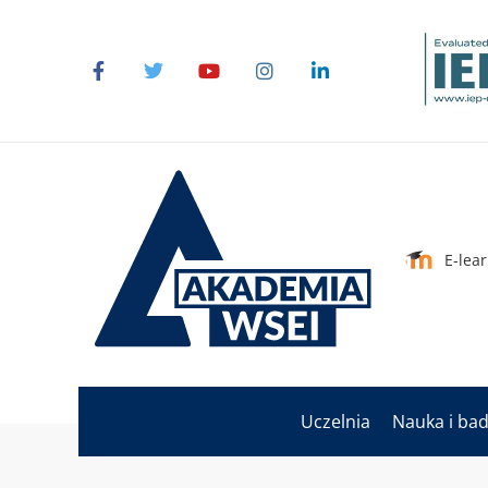
E-lea
Uczelnia
Nauka i ba