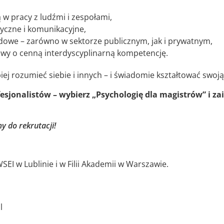
w pracy z ludźmi i zespołami,
tyczne i komunikacyjne,
owe – zarówno w sektorze publicznym, jak i prywatnym,
wy o cenną interdyscyplinarną kompetencję.
epiej rozumieć siebie i innych – i świadomie kształtować swo
sjonalistów – wybierz „Psychologię dla magistrów” i za
y do rekrutacji!
I w Lublinie i w Filii Akademii w Warszawie.
l