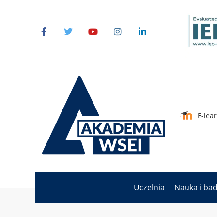
E-lea
Uczelnia
Nauka i ba