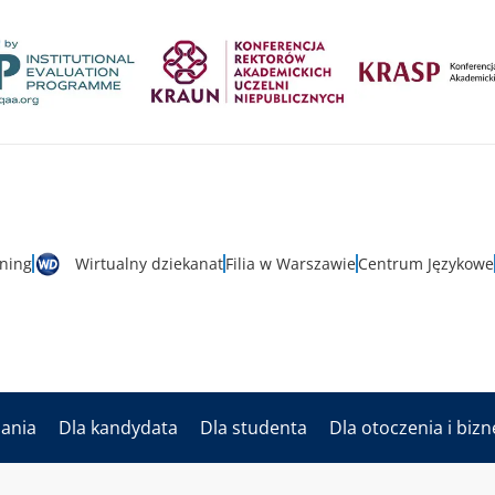
rning
Wirtualny dziekanat
Filia w Warszawie
Centrum Językowe
dania
Dla kandydata
Dla studenta
Dla otoczenia i biz