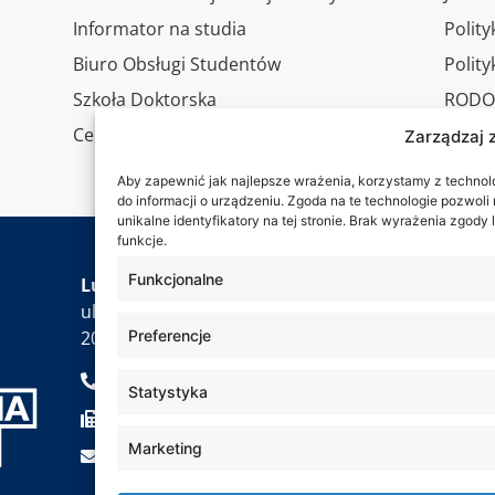
Informator na studia
Polity
Biuro Obsługi Studentów
Polit
Szkoła Doktorska
RODO
Centrum Studiów Podyplomowych
Wirtu
Zarządzaj 
Konta
Aby zapewnić jak najlepsze wrażenia, korzystamy z technolog
do informacji o urządzeniu. Zgoda na te technologie pozwol
unikalne identyfikatory na tej stronie. Brak wyrażenia zgod
funkcje.
Jesteś
Funkcjonalne
Lubelska Akademia WSEI
ul. Projektowa 4
Preferencje
20-209 Lublin
+48 81 749 17 70
Statystyka
+48 81 749 32 13
Marketing
kancelaria@wsei.pl