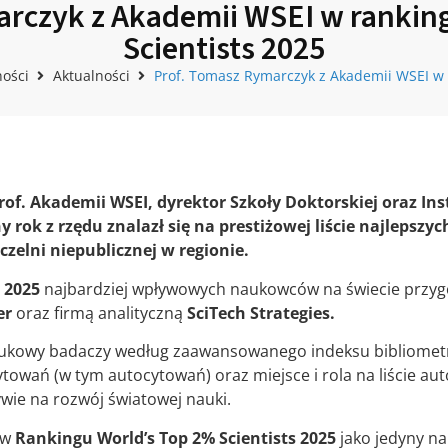
arczyk z Akademii WSEI w rankin
Scientists 2025
ności
Aktualności
Prof. Tomasz Rymarczyk z Akademii WSEI w 
rof. Akademii WSEI,
dyrektor Szkoły Doktorskiej oraz Ins
 rok z rzędu znalazł się na prestiżowej liście najlepsz
czelni niepublicznej w regionie.
s 2025
najbardziej wpływowych naukowców na świecie przy
er
oraz firmą analityczną
SciTech Strategies.
aukowy badaczy według zaawansowanego indeksu bibliometr
cytowań (w tym autocytowań) oraz miejsce i rola na liście aut
wie na rozwój światowej nauki.
 w
Rankingu World’s Top 2% Scientists 2025
jako jedyny na