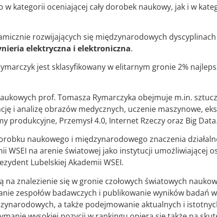
 w kategorii oceniającej cały dorobek naukowy, jak i w kateg
amicznie rozwijających się międzynarodowych dyscyplinac
nieria elektryczna i elektroniczna
.
Rymarczyk jest sklasyfikowany w elitarnym gronie 2% najle
aukowych prof. Tomasza Rymarczyka obejmuje m.in. sztuczn
ję i analizę obrazów medycznych, uczenie maszynowe, eks
my produkcyjne, Przemysł 4.0, Internet Rzeczy oraz Big Data
dorobku naukowego i międzynarodowego znaczenia działalnoś
i WSEI na arenie światowej jako instytucji umożliwiającej 
ezydent Lubelskiej Akademii WSEI.
ptą na znalezienie się w gronie czołowych światowych nauko
anie zespołów badawczych i publikowanie wyników badań 
ynarodowych, a także podejmowanie aktualnych i istotn
ymanie wysokiej pozycji w rankingu opiera się także na sk