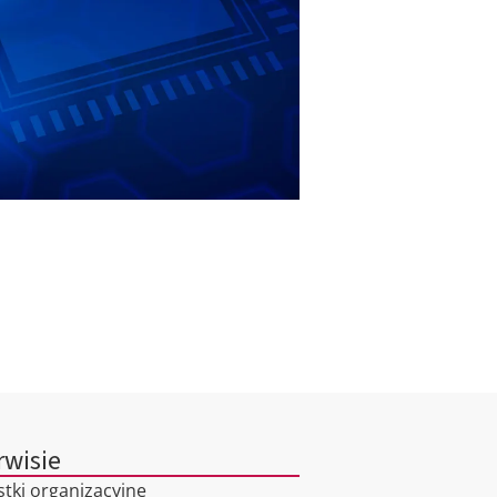
rwisie
stki organizacyjne