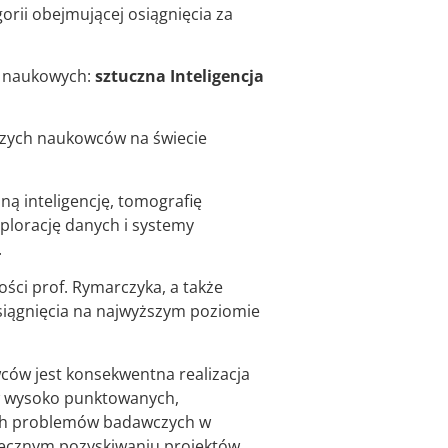
orii obejmującej osiągnięcia za
h naukowych:
sztuczna Inteligencja
pszych naukowców na świecie
ą inteligencję, tomografię
plorację danych i systemy
.
ci prof. Rymarczyka, a także
osiągnięcia na najwyższym poziomie
wców jest konsekwentna realizacja
w wysoko punktowanych,
ych problemów badawczych w
utecznym pozyskiwaniu projektów