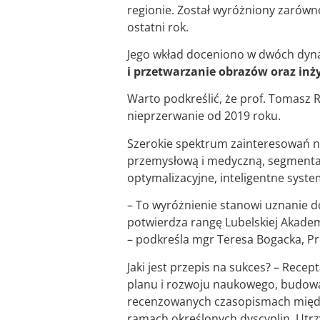
regionie. Został wyróżniony zarówno
ostatni rok.
Jego wkład doceniono w dwóch dyn
i przetwarzanie obrazów oraz inży
Warto podkreślić, że prof. Tomasz 
nieprzerwanie od 2019 roku.
Szerokie spektrum zainteresowań n
przemysłową i medyczną, segmentac
optymalizacyjne, inteligentne syste
– To wyróżnienie stanowi uznanie 
potwierdza rangę Lubelskiej Akademi
– podkreśla mgr Teresa Bogacka, Pr
Jaki jest przepis na sukces? – Rece
planu i rozwoju naukowego, budow
recenzowanych czasopismach międz
ramach określonych dyscyplin. Utrz