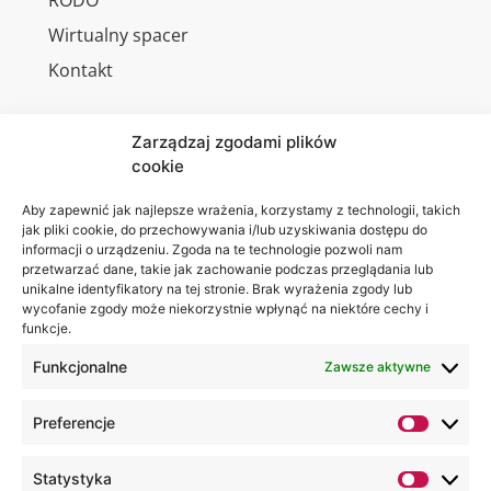
Wirtualny spacer
Kontakt
Zarządzaj zgodami plików
cookie
Jesteśmy
Lubelska
na:
Akademia
Aby zapewnić jak najlepsze wrażenia, korzystamy z technologii, takich
jak pliki cookie, do przechowywania i/lub uzyskiwania dostępu do
WSEI
informacji o urządzeniu. Zgoda na te technologie pozwoli nam
ul.
przetwarzać dane, takie jak zachowanie podczas przeglądania lub
Projektowa
unikalne identyfikatory na tej stronie. Brak wyrażenia zgody lub
wycofanie zgody może niekorzystnie wpłynąć na niektóre cechy i
4
funkcje.
20-209
Lublin
Funkcjonalne
Zawsze aktywne
+48 81
Preferencje
749 17
70
Statystyka