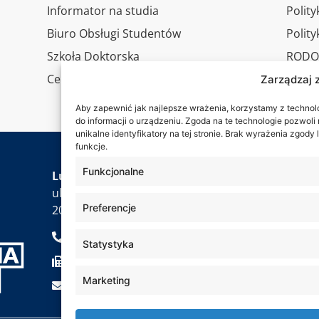
Informator na studia
Polity
Biuro Obsługi Studentów
Polit
Szkoła Doktorska
RODO
Centrum Studiów Podyplomowych
Wirtu
Zarządzaj 
Konta
Aby zapewnić jak najlepsze wrażenia, korzystamy z technolog
do informacji o urządzeniu. Zgoda na te technologie pozwol
unikalne identyfikatory na tej stronie. Brak wyrażenia zgod
funkcje.
Jesteś
Funkcjonalne
Lubelska Akademia WSEI
ul. Projektowa 4
Preferencje
20-209 Lublin
+48 81 749 17 70
Statystyka
+48 81 749 32 13
Marketing
kancelaria@wsei.pl