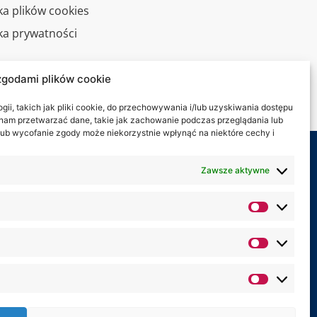
ka plików cookies
yka prywatności
alny spacer
zgodami plików cookie
kt
ii, takich jak pliki cookie, do przechowywania i/lub uzyskiwania dostępu
i nam przetwarzać dane, takie jak zachowanie podczas przeglądania lub
y lub wycofanie zgody może niekorzystnie wpłynąć na niektóre cechy i
my na:
Zawsze aktywne