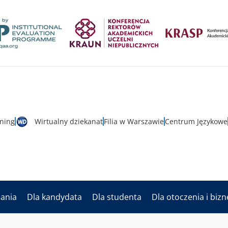
rning
Wirtualny dziekanat
Filia w Warszawie
Centrum Językowe
dania
Dla kandydata
Dla studenta
Dla otoczenia i biz