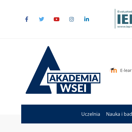
E-lea
Uczelnia
Nauka i ba