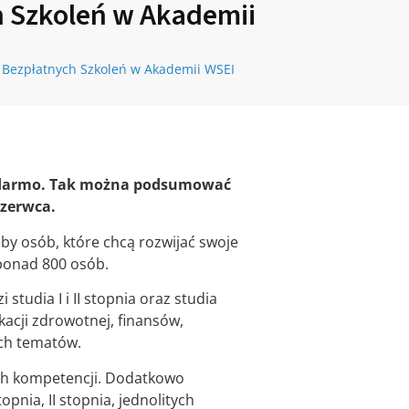
h Szkoleń w Akademii
 Bezpłatnych Szkoleń w Akademii WSEI
a darmo. Tak można podsumować
czerwca.
by osób, które chcą rozwijać swoje
 ponad 800 osób.
udia I i II stopnia oraz studia
acji zdrowotnej, finansów,
ych tematów.
ych kompetencji. Dodatkowo
pnia, II stopnia, jednolitych