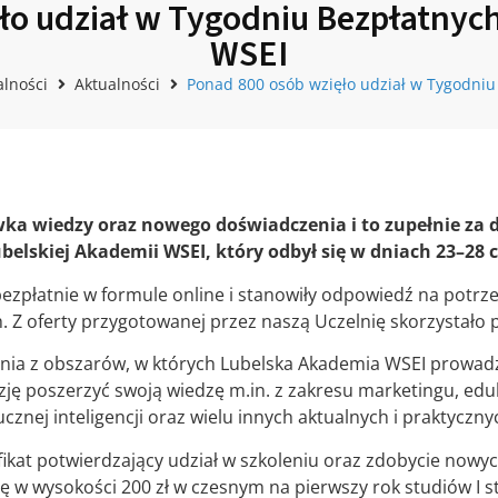
ło udział w Tygodniu Bezpłatnyc
WSEI
alności
Aktualności
Ponad 800 osób wzięło udział w Tygodniu
ka wiedzy oraz nowego doświadczenia i to zupełnie z
belskiej Akademii WSEI, który odbył się w dniach 23–28 
ezpłatnie w formule online i stanowiły odpowiedź na potrze
 Z oferty przygotowanej przez naszą Uczelnię skorzystało
a z obszarów, w których Lubelska Akademia WSEI prowadzi st
ję poszerzyć swoją wiedzę m.in. z zakresu marketingu, eduk
znej inteligencji oraz wielu innych aktualnych i praktyczn
fikat potwierdzający udział w szkoleniu oraz zdobycie now
ę w wysokości 200 zł w czesnym na pierwszy rok studiów I sto