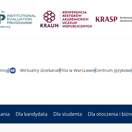
rning
Wirtualny dziekanat
Filia w Warszawie
Centrum Językowe
dania
Dla kandydata
Dla studenta
Dla otoczenia i biz