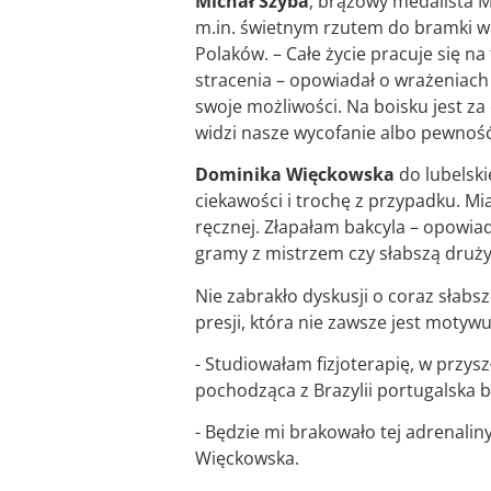
Michał Szyba
, brązowy medalista Mi
m.in. świetnym rzutem do bramki w
Polaków. – Całe życie pracuje się n
stracenia – opowiadał o wrażeniach z
swoje możliwości. Na boisku jest z
widzi nasze wycofanie albo pewność 
Dominika Więckowska
do lubelski
ciekawości i trochę z przypadku. Mia
ręcznej. Złapałam bakcyla – opowia
gramy z mistrzem czy słabszą druży
Nie zabrakło dyskusji o coraz słabsz
presji, która nie zawsze jest motywu
- Studiowałam fizjoterapię, w przysz
pochodząca z Brazylii portugalska
- Będzie mi brakowało tej adrenaliny
Więckowska.