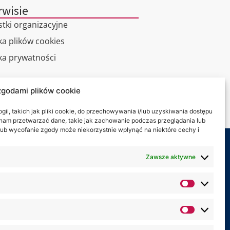
rwisie
stki organizacyjne
ka plików cookies
yka prywatności
alny spacer
zgodami plików cookie
kt
ii, takich jak pliki cookie, do przechowywania i/lub uzyskiwania dostępu
i nam przetwarzać dane, takie jak zachowanie podczas przeglądania lub
y lub wycofanie zgody może niekorzystnie wpłynąć na niektóre cechy i
my na:
Zawsze aktywne