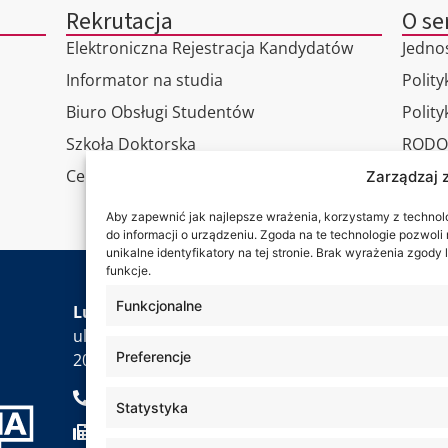
Rekrutacja
O se
Elektroniczna Rejestracja Kandydatów
Jedno
Informator na studia
Polity
Biuro Obsługi Studentów
Polit
Szkoła Doktorska
RODO
Centrum Studiów Podyplomowych
Wirtu
Zarządzaj 
Konta
Aby zapewnić jak najlepsze wrażenia, korzystamy z technolog
do informacji o urządzeniu. Zgoda na te technologie pozwol
unikalne identyfikatory na tej stronie. Brak wyrażenia zgod
funkcje.
Jesteś
Funkcjonalne
Lubelska Akademia WSEI
ul. Projektowa 4
Preferencje
20-209 Lublin
+48 81 749 17 70
Statystyka
+48 81 749 32 13