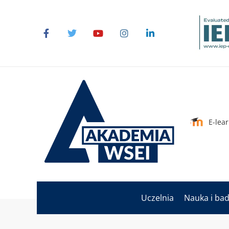
E-lea
Uczelnia
Nauka i ba