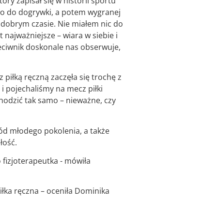
ry zapisał się w historii sportu
ło do dogrywki, a potem wygranej
i dobrym czasie. Nie miałem nic do
t najważniejsze – wiara w siebie i
eciwnik doskonale nas obserwuje,
z piłką ręczną zaczęła się trochę z
 i pojechaliśmy na mecz piłki
hodzić tak samo – nieważne, czy
śród młodego pokolenia, a także
łość.
o fizjoterapeutka - mówiła
piłka ręczna – oceniła Dominika