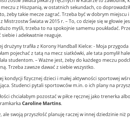
strzostw Świata piłkarzy ręcznych w Katarze to zawodnik, któ
 meczu z Hiszpanią, w ostatnich sekundach, co doprowadzi
a to, żeby takie mecze zagrać. Trzeba być w dobrym miejscu 
 Mistrzostw Świata w 2015 r. – To, co dzieje się w głowie jes
a dużo myśli, trzeba to na spokojnie samemu poukładać. Prz
siebie i adekwatnie reaguje.
ej drużyny trafiła z Korony Handball Kielce: - Moja przygoda 
łam pojechać z tatą na mecz siatkówki, ale tata pomylił hale
dała studentom. – Ważne jest, żeby do każdego meczu podc
ną. Trzeba zawsze dawać z siebie wszystko.
ej kondycji fizycznej dzieci i małej aktywności sportowej w
jąca. Studenci pytali sportowców m.in. o ich plany na przysz
łości chciałabym pozostać w piłce ręcznej jako trenerka alb
 bramkarka
Caroline Martins
.
, ale swoją przyszłość planuję raczej w innej dziedzinie niż 