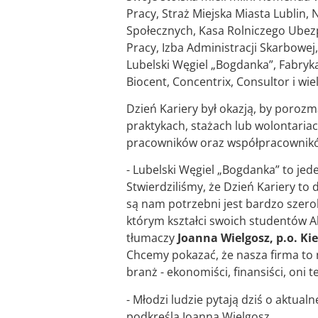
Pracy, Straż Miejska Miasta Lublin
Społecznych, Kasa Rolniczego Ubez
Pracy, Izba Administracji Skarbowej,
Lubelski Węgiel „Bogdanka”, Fabryka 
Biocent, Concentrix, Consultor i wie
Dzień Kariery był okazją, by porozm
praktykach, stażach lub wolontariac
pracowników oraz współpracownik
- Lubelski Węgiel „Bogdanka” to je
Stwierdziliśmy, że Dzień Kariery t
są nam potrzebni jest bardzo szerok
którym kształci swoich studentów A
tłumaczy
Joanna Wielgosz, p.o. K
Chcemy pokazać, że nasza firma to n
branż - ekonomiści, finansiści, oni 
- Młodzi ludzie pytają dziś o aktua
podkreśla Joanna Wielgosz.