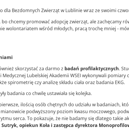
sko dla Bezdomnych Zwierząt w Lublinie wraz ze swoimi cz
, bo chcemy promować adopcję zwierząt, ale zachęcamy rów
anie wolontariatem wśród młodych, pracą trochę mniej - mó
aniami
również skorzystać za darmo z
badań profilaktycznych
. St
Medycznej Lubelskiej Akademii WSEI wykonywali pomiary ci
że spirometrię czy analizę składu ciała oraz badania EKG.
y badania co chwilę ustawiała się kolejka.
pierwsze, ilością osób chętnych do udziału w badaniach, kt
i, mianowicie podwyższony poziom kwasu moczowego, podw
ytmu serca. To pokazuje, że nie badamy się dlatego takie akc
 Sutryk, opiekun Koła i zastępca dyrektora Monoprofil