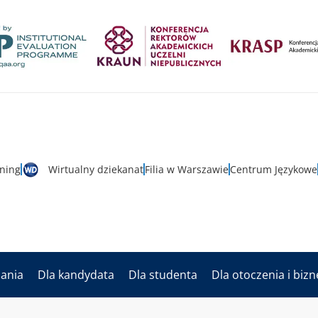
rning
Wirtualny dziekanat
Filia w Warszawie
Centrum Językowe
dania
Dla kandydata
Dla studenta
Dla otoczenia i biz