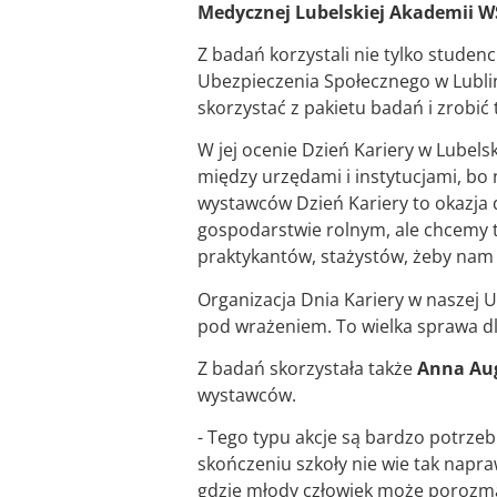
Medycznej Lubelskiej Akademii W
Z badań korzystali nie tylko studenc
Ubezpieczenia Społecznego w Lublini
skorzystać z pakietu badań i zrobić 
W jej ocenie Dzień Kariery w Lubels
między urzędami i instytucjami, bo n
wystawców Dzień Kariery to okazja d
gospodarstwie rolnym, ale chcemy 
praktykantów, stażystów, żeby nam 
Organizacja Dnia Kariery w naszej 
pod wrażeniem. To wielka sprawa dlat
Z badań skorzystała także
Anna Aug
wystawców.
- Tego typu akcje są bardzo potrz
skończeniu szkoły nie wie tak napraw
gdzie młody człowiek może porozma