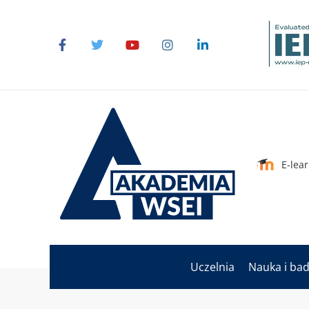
E-lea
Uczelnia
Nauka i ba