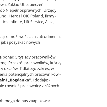
kowa, Zakład Ubezpieczeń
Osób Niepełnosprawnych, Urzędy
ndi, Heros i OIC Poland, firmy -
s, Infinite, Lift Service, Assa,
acji o możliwościach zatrudnienia,
 jak i pozyskać nowych
ia ponad 5 tysięcy pracowników.
rmę. Przekrój pracowników, którzy
y działów IT dlatego zakres, w
ienia potencjalnych pracowników -
palni „Bogdanka”
. I dodaje: -
 ale również pracownicy z różnych
osób mogą do nas zaaplikować -