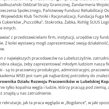
, Nadbużański Oddział Straży Granicznej, Żandarmeria Wojs
pieczenia Społecznego, Państwowy Fundusz Rehabilitacji 
 Wojewódzki Klub Techniki i Racjonalizacji, Fundacja Fuga Mu
Cukierków „Pszczółka”, Stokrotka, Żabka, Rohlig SUUS Logistic
le innych.
awiać z przedstawicielami firm, instytucji, urzędów czy fund
ie. Z kolei wystawcy mogli zaprezentować swoją działalność,
ów.
den z największych pracodawców na Lubelszczyźnie, zatrudn
o dobra okazja, żeby zaprezentować młodym ludziom nasza fi
i - są to pracownicy produkcyjni, administracyjni, pracownic
kademia WSEI jest nam jak najbardziej potrzebny do znalez
ierownika Działu Rozwoju Pracowników w Lubelskiej Ko
ie tylko kopalnia węgla i ludzie, którzy pracują pod ziemią,
też znajdą u nas zatrudnienie.
lne rekrutacje, jak ta praca wygląda w „Bogdance”, w jaki sp