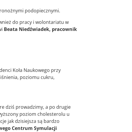
woronożnymi podopiecznymi.
nież do pracy i wolontariatu w
wi
Beata Niedźwiadek, pracownik
udenci Koła Naukowego przy
śnienia, poziomu cukru,
óre dziś prowadzimy, a po drugie
yższony poziom cholesterolu u
je jak dzisiejsza są bardzo
owego Centrum Symulacji