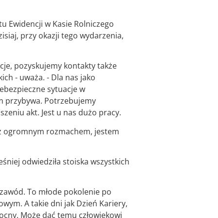
atu Ewidencji w Kasie Rolniczego
siaj, przy okazji tego wydarzenia,
acje, pozyskujemy kontakty także
ich - uważa. - Dla nas jako
iebezpieczne sytuacje w
am przybywa. Potrzebujemy
eniu akt. Jest u nas dużo pracy.
one z ogromnym rozmachem, jestem
eśniej odwiedziła stoiska wszystkich
 zawód. To młode pokolenie po
owym. A takie dni jak Dzień Kariery,
mocny. Może dać temu człowiekowi