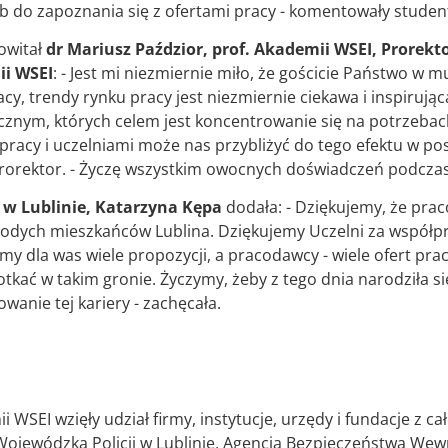
b do zapoznania się z ofertami pracy - komentowały student
owitał
dr Mariusz Paździor, prof. Akademii WSEI, Prorekto
ii WSEI
: - Jest mi niezmiernie miło, że gościcie Państwo w
acy, trendy rynku pracy jest niezmiernie ciekawa i inspirują
ycznym, których celem jest koncentrowanie się na potrzeba
pracy i uczelniami może nas przybliżyć do tego efektu w pos
prorektor. - Życzę wszystkim owocnych doświadczeń podczas
 w Lublinie, Katarzyna Kępa
dodała: - Dziękujemy, że praco
odych mieszkańców Lublina. Dziękujemy Uczelni za współpr
 dla was wiele propozycji, a pracodawcy - wiele ofert pracy.
tkać w takim gronie. Życzymy, żeby z tego dnia narodziła s
wanie tej kariery - zachęcała.
 WSEI wzięły udział firmy, instytucje, urzędy i fundacje z 
 Wojewódzka Policji w Lublinie, Agencja Bezpieczeństwa We