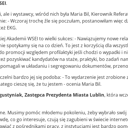
SEI
.
i, ale i wystawcy, wśród nich była Maria Bil, Kierownik Refer
e: - Wczoraj trochę źle się poczułam, postanowiłam więc dzi
też EKG.
kiej Akademii WSEI to wielki sukces: - Nawiązujemy nowe rel
ie spotykamy się na co dzień. To jest z korzyścią dla wszystk
o promocji względem profilaktyki jeśli chodzi o wypadki i n
też pozyskiwać kandydatów na staże, praktyki, bo zadań n
pomagali w układaniu i segregowaniu dokumentów, przenosz
Uczelni bardzo jej się podoba: - To wydarzenie jest zrobi
ego cieszę się, że tu jestem - ocenia Maria Bil.
ustyniak, Zastępca Prezydenta Miasta Lublin
, która wcz
ebne. Musimy pomóc młodemu pokoleniu, żeby wybrało swój
dę, co go interesuje, czują się zagubieni w świecie internet
wiać z pośrednikami pracy, z instytucjami jest bardzo po