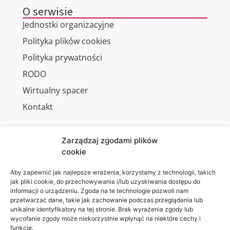
O serwisie
Jednostki organizacyjne
Polityka plików cookies
Polityka prywatności
RODO
Wirtualny spacer
Kontakt
Zarządzaj zgodami plików
cookie
Jesteśmy
Lubelska
na:
Akademia
Aby zapewnić jak najlepsze wrażenia, korzystamy z technologii, takich
jak pliki cookie, do przechowywania i/lub uzyskiwania dostępu do
WSEI
informacji o urządzeniu. Zgoda na te technologie pozwoli nam
ul.
przetwarzać dane, takie jak zachowanie podczas przeglądania lub
Projektowa
unikalne identyfikatory na tej stronie. Brak wyrażenia zgody lub
wycofanie zgody może niekorzystnie wpłynąć na niektóre cechy i
4
funkcje.