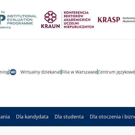
rning
Wirtualny dziekanat
Filia w Warszawie
Centrum Językowe
dania
Dla kandydata
Dla studenta
Dla otoczenia i biz