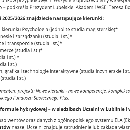
 kierunków przypadkowych. Wszystkie opracowujemy we współ
 – podkreśla Prezydent Lubelskiej Akademii WSEI Teresa B
 2025/2026 znajdziecie następujące kierunki:
 kierunku Psychologia (jednolite studia magisterskie)*
sie i zarządzaniu (studia II st.)*
e i transporcie (studia I st.)*
erce (studia I st.)*
a I st.) *
ia I st.)
grafika i technologie interaktywne (studia inżynierskie I st.
studia I st.)
lementem projektu Nowe kierunki - nowe kompetencje, kompleks
kiego Funduszu Społecznego Plus.
formule hybrydowej – w siedzibach Uczelni w Lublinie i
absolwentów oraz danych z ogólnopolskiego systemu ELA (
ntów
naszej Uczelni znajduje zatrudnienie lub zakłada włas