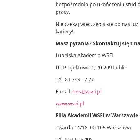
bezpośrednio po ukończeniu studiów
pracy.
Nie czekaj więc, zgłoś się do nas już
kariery!
Masz pytania? Skontaktuj się z n
Lubelska Akademia WSEI
Ul. Projektowa 4, 20-209 Lublin
Tel. 81 749 17 77
E-mail:
bos@wsei.pl
www.wsei.pl
Filia Akademii WSEI w Warszawie
Twarda 14/16, 00-105 Warszawa
Tel. 502 616 408