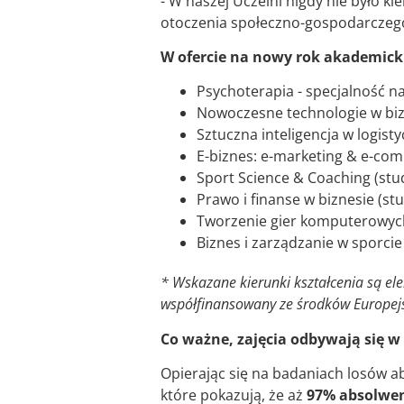
- W naszej Uczelni nigdy nie było
otoczenia społeczno-gospodarczego
W ofercie na nowy rok akademicki
Psychoterapia - specjalność na
Nowoczesne technologie w bizne
Sztuczna inteligencja w logistyc
E-biznes: e-marketing & e-comm
Sport Science & Coaching (studi
Prawo i finanse w biznesie (stud
Tworzenie gier komputerowych, 
Biznes i zarządzanie w sporcie (
* Wskazane kierunki kształcenia są e
współfinansowany ze środków Europejs
Co ważne, zajęcia odbywają się w 
Opierając się na badaniach losów 
które pokazują, że aż
97% absolwe