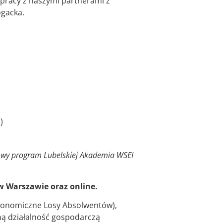
pracy z naszymi partnerami z
ogacka.
)
owy program Lubelskiej Akademia WSEI
 w Warszawie oraz online.
Ekonomiczne Losy Absolwentów),
ną działalność gospodarczą