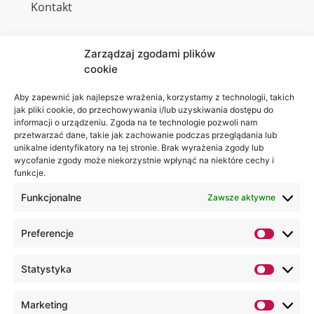
Kontakt
Zarządzaj zgodami plików
cookie
Jesteśmy
Lubelska
na:
Akademia
Aby zapewnić jak najlepsze wrażenia, korzystamy z technologii, takich
jak pliki cookie, do przechowywania i/lub uzyskiwania dostępu do
WSEI
informacji o urządzeniu. Zgoda na te technologie pozwoli nam
ul.
przetwarzać dane, takie jak zachowanie podczas przeglądania lub
Projektowa
unikalne identyfikatory na tej stronie. Brak wyrażenia zgody lub
wycofanie zgody może niekorzystnie wpłynąć na niektóre cechy i
4
funkcje.
20-209
Lublin
Funkcjonalne
Zawsze aktywne
+48 81
Preferencje
749 17
70
Statystyka
+48 81
749 32
Marketing