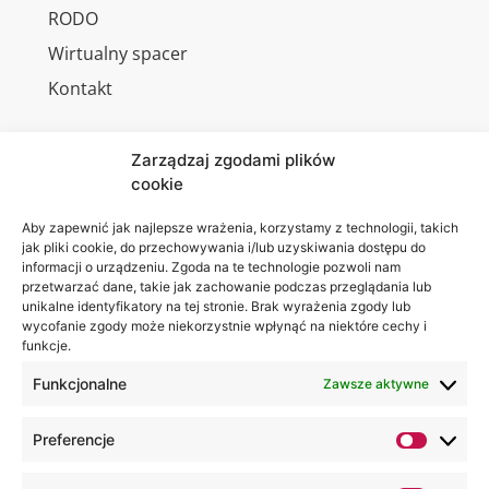
RODO
Wirtualny spacer
Kontakt
Zarządzaj zgodami plików
cookie
Jesteśmy
Lubelska
na:
Akademia
Aby zapewnić jak najlepsze wrażenia, korzystamy z technologii, takich
jak pliki cookie, do przechowywania i/lub uzyskiwania dostępu do
WSEI
informacji o urządzeniu. Zgoda na te technologie pozwoli nam
ul.
przetwarzać dane, takie jak zachowanie podczas przeglądania lub
Projektowa
unikalne identyfikatory na tej stronie. Brak wyrażenia zgody lub
wycofanie zgody może niekorzystnie wpłynąć na niektóre cechy i
4
funkcje.
20-209
Lublin
Funkcjonalne
Zawsze aktywne
+48 81
Preferencje
749 17
70