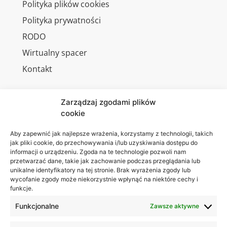
Polityka plików cookies
Polityka prywatności
RODO
Wirtualny spacer
Kontakt
Zarządzaj zgodami plików
cookie
Jesteśmy
Lubelska
na:
Akademia
Aby zapewnić jak najlepsze wrażenia, korzystamy z technologii, takich
jak pliki cookie, do przechowywania i/lub uzyskiwania dostępu do
WSEI
informacji o urządzeniu. Zgoda na te technologie pozwoli nam
ul.
przetwarzać dane, takie jak zachowanie podczas przeglądania lub
Projektowa
unikalne identyfikatory na tej stronie. Brak wyrażenia zgody lub
wycofanie zgody może niekorzystnie wpłynąć na niektóre cechy i
4
funkcje.
20-209
Lublin
Funkcjonalne
Zawsze aktywne
+48 81