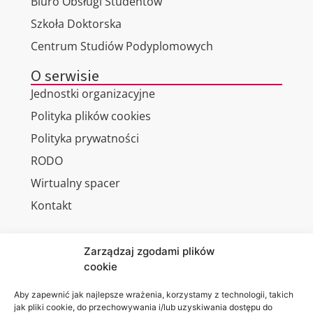
Biuro Obsługi Studentów
Szkoła Doktorska
Centrum Studiów Podyplomowych
O serwisie
Jednostki organizacyjne
Polityka plików cookies
Polityka prywatności
RODO
Wirtualny spacer
Kontakt
Zarządzaj zgodami plików
cookie
Jesteśmy
Lubelska
na:
Akademia
Aby zapewnić jak najlepsze wrażenia, korzystamy z technologii, takich
jak pliki cookie, do przechowywania i/lub uzyskiwania dostępu do
WSEI