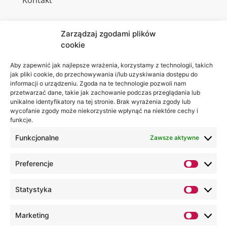
Kontakt
Zarządzaj zgodami plików
cookie
Jesteśmy
Lubelska
na:
Akademia
Aby zapewnić jak najlepsze wrażenia, korzystamy z technologii, takich
jak pliki cookie, do przechowywania i/lub uzyskiwania dostępu do
WSEI
informacji o urządzeniu. Zgoda na te technologie pozwoli nam
ul.
przetwarzać dane, takie jak zachowanie podczas przeglądania lub
Projektowa
unikalne identyfikatory na tej stronie. Brak wyrażenia zgody lub
wycofanie zgody może niekorzystnie wpłynąć na niektóre cechy i
4
funkcje.
20-209
Lublin
Funkcjonalne
Zawsze aktywne
+48 81
Preferencje
749 17
70
Statystyka
+48 81
749 32
Marketing
13