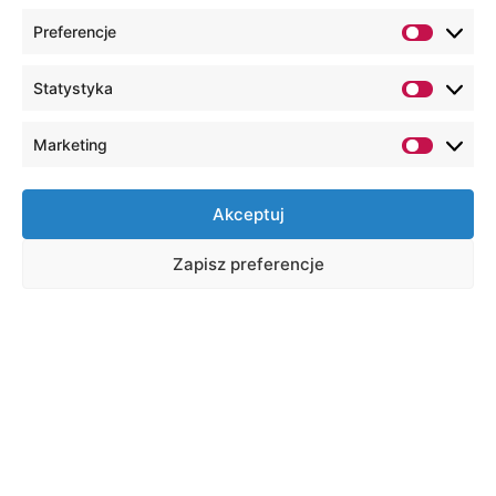
Preferencje
Statystyka
Marketing
Akceptuj
Zapisz preferencje
CEL PROJEKTU
Celem inicjatywy jest wsparcie europejskich
ośrodków kształcenia i szkolenia zawodowego
w skutecznym wykorzystaniu sztucznej
inteligencji poprzez jej integrację z procesami