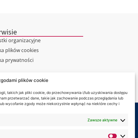
rwisie
stki organizacyjne
ka plików cookies
yka prywatności
alny spacer
zgodami plików cookie
kt
ii, takich jak pliki cookie, do przechowywania i/lub uzyskiwania dostępu
i nam przetwarzać dane, takie jak zachowanie podczas przeglądania lub
y lub wycofanie zgody może niekorzystnie wpłynąć na niektóre cechy i
my na:
Zawsze aktywne