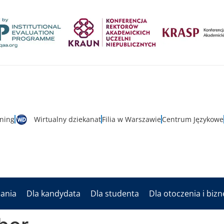
rning
Wirtualny dziekanat
Filia w Warszawie
Centrum Językowe
dania
Dla kandydata
Dla studenta
Dla otoczenia i biz