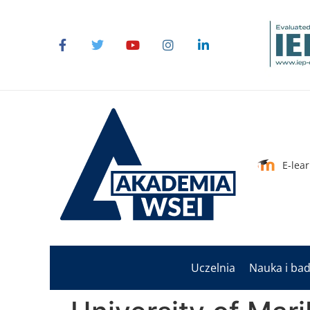
do
treści
E-lea
Uczelnia
Nauka i ba