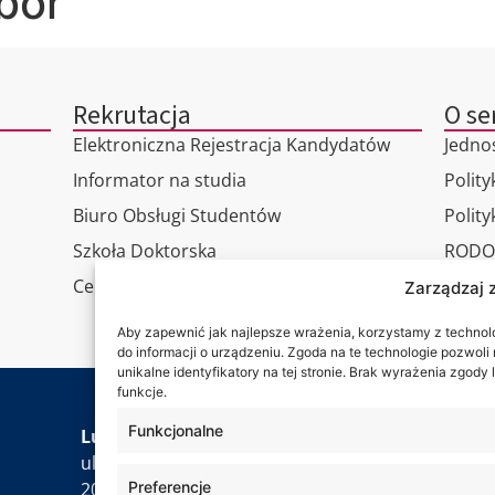
bor
Rekrutacja
O se
Elektroniczna Rejestracja Kandydatów
Jedno
Informator na studia
Polity
Biuro Obsługi Studentów
Polit
Szkoła Doktorska
RODO
Centrum Studiów Podyplomowych
Wirtu
Zarządzaj 
Konta
Aby zapewnić jak najlepsze wrażenia, korzystamy z technolog
do informacji o urządzeniu. Zgoda na te technologie pozwol
unikalne identyfikatory na tej stronie. Brak wyrażenia zgod
funkcje.
Jesteś
Funkcjonalne
Lubelska Akademia WSEI
ul. Projektowa 4
Preferencje
20-209 Lublin