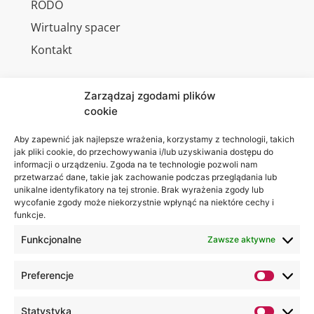
RODO
Wirtualny spacer
Kontakt
Zarządzaj zgodami plików
cookie
Jesteśmy
Lubelska
na:
Akademia
Aby zapewnić jak najlepsze wrażenia, korzystamy z technologii, takich
jak pliki cookie, do przechowywania i/lub uzyskiwania dostępu do
WSEI
informacji o urządzeniu. Zgoda na te technologie pozwoli nam
ul.
przetwarzać dane, takie jak zachowanie podczas przeglądania lub
Projektowa
unikalne identyfikatory na tej stronie. Brak wyrażenia zgody lub
wycofanie zgody może niekorzystnie wpłynąć na niektóre cechy i
4
funkcje.
20-209
Lublin
Funkcjonalne
Zawsze aktywne
+48 81
Preferencje
749 17
70
Statystyka