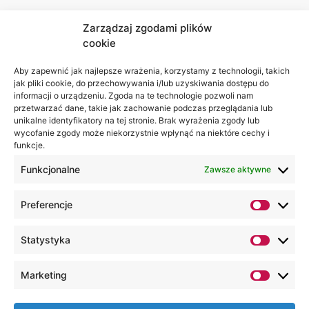
Zarządzaj zgodami plików
cookie
Jesteśmy
Lubelska
na:
Akademia
Aby zapewnić jak najlepsze wrażenia, korzystamy z technologii, takich
jak pliki cookie, do przechowywania i/lub uzyskiwania dostępu do
WSEI
informacji o urządzeniu. Zgoda na te technologie pozwoli nam
ul.
przetwarzać dane, takie jak zachowanie podczas przeglądania lub
Projektowa
unikalne identyfikatory na tej stronie. Brak wyrażenia zgody lub
wycofanie zgody może niekorzystnie wpłynąć na niektóre cechy i
4
funkcje.
20-209
Lublin
Funkcjonalne
Zawsze aktywne
+48 81
Preferencje
749 17
70
Statystyka
+48 81
749 32
Marketing
13