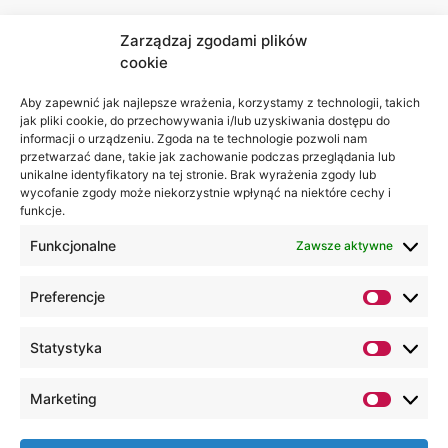
Zarządzaj zgodami plików
cookie
Jesteśmy
Lubelska
na:
Akademia
Aby zapewnić jak najlepsze wrażenia, korzystamy z technologii, takich
jak pliki cookie, do przechowywania i/lub uzyskiwania dostępu do
WSEI
informacji o urządzeniu. Zgoda na te technologie pozwoli nam
ul.
przetwarzać dane, takie jak zachowanie podczas przeglądania lub
Projektowa
unikalne identyfikatory na tej stronie. Brak wyrażenia zgody lub
wycofanie zgody może niekorzystnie wpłynąć na niektóre cechy i
4
funkcje.
20-209
Lublin
Funkcjonalne
Zawsze aktywne
+48 81
Preferencje
749 17
70
Statystyka
+48 81
749 32
Marketing
13