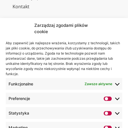
Kontakt
Zarządzaj zgodami plików
cookie
Jesteśmy
Lubelska
na:
Akademia
Aby zapewnić jak najlepsze wrażenia, korzystamy z technologii, takich
jak pliki cookie, do przechowywania i/lub uzyskiwania dostępu do
WSEI
informacji o urządzeniu. Zgoda na te technologie pozwoli nam
ul.
przetwarzać dane, takie jak zachowanie podczas przeglądania lub
Projektowa
unikalne identyfikatory na tej stronie. Brak wyrażenia zgody lub
wycofanie zgody może niekorzystnie wpłynąć na niektóre cechy i
4
funkcje.
20-209
Lublin
Funkcjonalne
Zawsze aktywne
+48 81
Preferencje
749 17
70
Statystyka
+48 81
749 32
Marketing