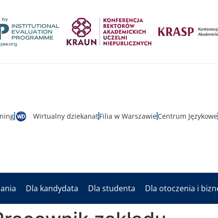
rning
Wirtualny dziekanat
Filia w Warszawie
Centrum Językowe
dania
Dla kandydata
Dla studenta
Dla otoczenia i biz