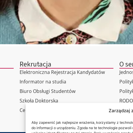
Rekrutacja
O se
Elektroniczna Rejestracja Kandydatów
Jedno
Informator na studia
Polity
Biuro Obsługi Studentów
Polit
Szkoła Doktorska
RODO
Centrum Studiów Podyplomowych
Wirtu
Zarządzaj 
Konta
Aby zapewnić jak najlepsze wrażenia, korzystamy z technolog
do informacji o urządzeniu. Zgoda na te technologie pozwol