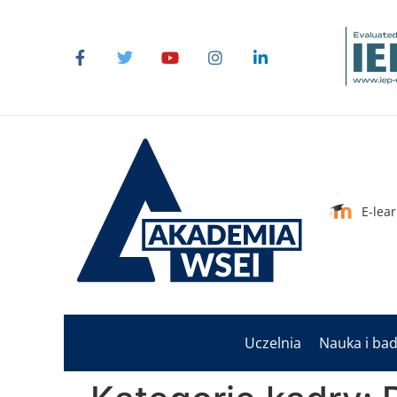
do
treści
E-lea
Uczelnia
Nauka i ba