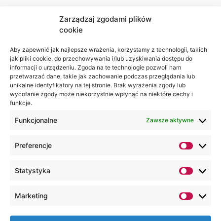
Zarządzaj zgodami plików
cookie
Jesteśmy
Lubelska
na:
Akademia
Aby zapewnić jak najlepsze wrażenia, korzystamy z technologii, takich
jak pliki cookie, do przechowywania i/lub uzyskiwania dostępu do
WSEI
informacji o urządzeniu. Zgoda na te technologie pozwoli nam
ul.
przetwarzać dane, takie jak zachowanie podczas przeglądania lub
Projektowa
unikalne identyfikatory na tej stronie. Brak wyrażenia zgody lub
wycofanie zgody może niekorzystnie wpłynąć na niektóre cechy i
4
funkcje.
20-209
Lublin
Funkcjonalne
Zawsze aktywne
+48 81
Preferencje
749 17
70
Statystyka
+48 81
749 32
Marketing
13
kancelaria@wsei.pl