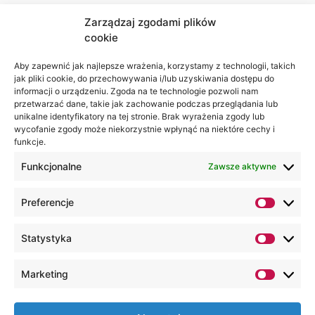
Zarządzaj zgodami plików
cookie
Jesteśmy
Lubelska
na:
Akademia
Aby zapewnić jak najlepsze wrażenia, korzystamy z technologii, takich
jak pliki cookie, do przechowywania i/lub uzyskiwania dostępu do
WSEI
informacji o urządzeniu. Zgoda na te technologie pozwoli nam
ul.
przetwarzać dane, takie jak zachowanie podczas przeglądania lub
Projektowa
unikalne identyfikatory na tej stronie. Brak wyrażenia zgody lub
wycofanie zgody może niekorzystnie wpłynąć na niektóre cechy i
4
funkcje.
20-209
Lublin
Funkcjonalne
Zawsze aktywne
+48 81
Preferencje
749 17
70
Statystyka
+48 81
749 32
Marketing
13
kancelaria@wsei.pl