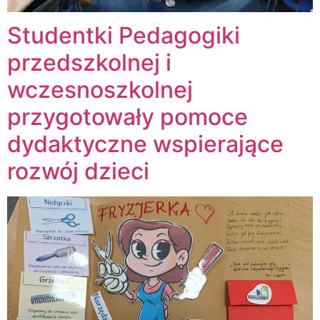
Studentki Pedagogiki
przedszkolnej i
wczesnoszkolnej
przygotowały pomoce
dydaktyczne wspierające
rozwój dzieci