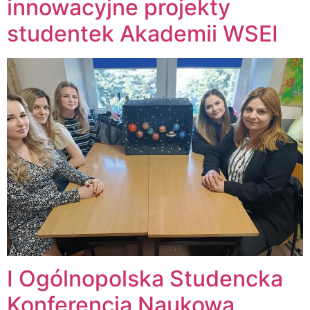
innowacyjne projekty
studentek Akademii WSEI
I Ogólnopolska Studencka
Konferencja Naukowa