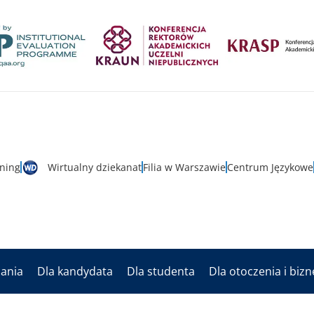
rning
Wirtualny dziekanat
Filia w Warszawie
Centrum Językowe
dania
Dla kandydata
Dla studenta
Dla otoczenia i biz