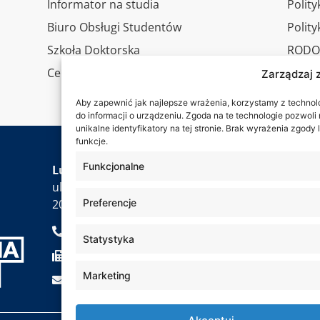
Informator na studia
Polity
Biuro Obsługi Studentów
Polit
Szkoła Doktorska
RODO
Centrum Studiów Podyplomowych
Wirtu
Zarządzaj 
Konta
Aby zapewnić jak najlepsze wrażenia, korzystamy z technolog
do informacji o urządzeniu. Zgoda na te technologie pozwol
unikalne identyfikatory na tej stronie. Brak wyrażenia zgod
funkcje.
Jesteś
Funkcjonalne
Lubelska Akademia WSEI
ul. Projektowa 4
Preferencje
20-209 Lublin
+48 81 749 17 70
Statystyka
+48 81 749 32 13
Marketing
kancelaria@wsei.pl