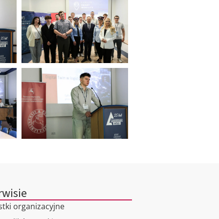
rwisie
stki organizacyjne