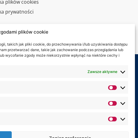
ka plików cookies
yka prywatności
alny spacer
zgodami plików cookie
kt
ii, takich jak pliki cookie, do przechowywania i/lub uzyskiwania dostępu
i nam przetwarzać dane, takie jak zachowanie podczas przeglądania lub
y lub wycofanie zgody może niekorzystnie wpłynąć na niektóre cechy i
my na:
Zawsze aktywne