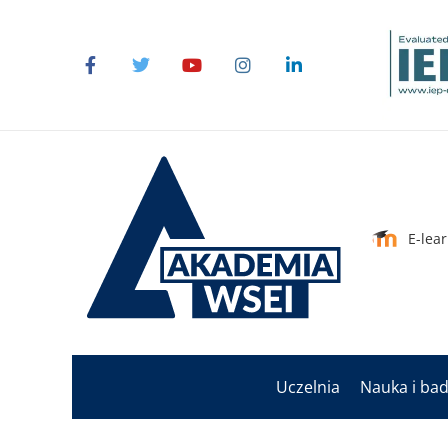
E-lea
Uczelnia
Nauka i ba