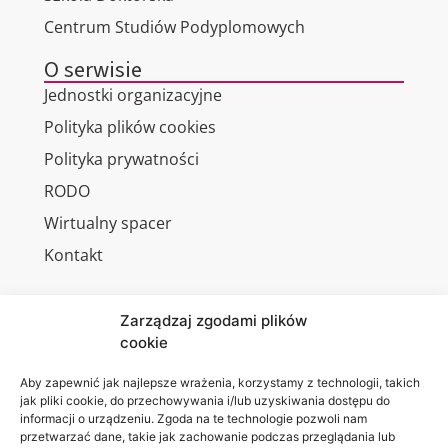
Centrum Studiów Podyplomowych
O serwisie
Jednostki organizacyjne
Polityka plików cookies
Polityka prywatności
RODO
Wirtualny spacer
Kontakt
Zarządzaj zgodami plików
cookie
Jesteśmy
Lubelska
na:
Akademia
Aby zapewnić jak najlepsze wrażenia, korzystamy z technologii, takich
jak pliki cookie, do przechowywania i/lub uzyskiwania dostępu do
WSEI
informacji o urządzeniu. Zgoda na te technologie pozwoli nam
ul.
przetwarzać dane, takie jak zachowanie podczas przeglądania lub