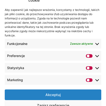
cookie
Jesteśmy
Lubelska
na:
Akademia
Aby zapewnić jak najlepsze wrażenia, korzystamy z technologii, takich
jak pliki cookie, do przechowywania i/lub uzyskiwania dostępu do
WSEI
informacji o urządzeniu. Zgoda na te technologie pozwoli nam
ul.
przetwarzać dane, takie jak zachowanie podczas przeglądania lub
Projektowa
unikalne identyfikatory na tej stronie. Brak wyrażenia zgody lub
wycofanie zgody może niekorzystnie wpłynąć na niektóre cechy i
4
funkcje.
20-209
Lublin
Funkcjonalne
Zawsze aktywne
+48 81
Preferencje
749 17
70
Statystyka
+48 81
749 32
Marketing
13
kancelaria@wsei.pl
Akceptuj
Wszelkie Prawa Zastrzeżone, Lubelska
Zapisz preferencje