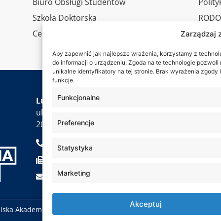
Biuro Obsługi Studentów
Polit
Szkoła Doktorska
RODO
Centrum Studiów Podyplomowych
Wirtu
Zarządzaj 
Konta
Aby zapewnić jak najlepsze wrażenia, korzystamy z technolog
do informacji o urządzeniu. Zgoda na te technologie pozwol
unikalne identyfikatory na tej stronie. Brak wyrażenia zgod
funkcje.
Jesteś
Funkcjonalne
Lubelska Akademia WSEI
ul. Projektowa 4
Preferencje
20-209 Lublin
+48 81 749 17 70
Statystyka
+48 81 749 32 13
Marketing
kancelaria@wsei.pl
Akceptuj
elska Akademia WSEI © 2000 – 2026