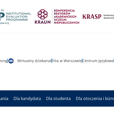
rning
Wirtualny dziekanat
Filia w Warszawie
Centrum Językowe
dania
Dla kandydata
Dla studenta
Dla otoczenia i biz