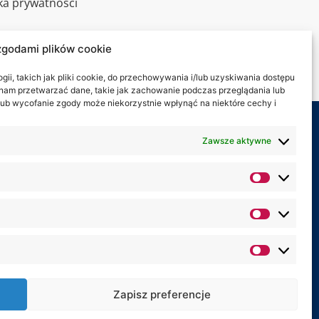
yka prywatności
alny spacer
zgodami plików cookie
kt
ii, takich jak pliki cookie, do przechowywania i/lub uzyskiwania dostępu
i nam przetwarzać dane, takie jak zachowanie podczas przeglądania lub
y lub wycofanie zgody może niekorzystnie wpłynąć na niektóre cechy i
my na:
Zawsze aktywne
Zapisz preferencje