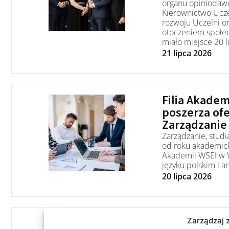
organu opiniodaw
Kierownictwo Ucze
rozwoju Uczelni or
otoczeniem społe
miało miejsce 20 l
21 lipca 2026
Filia Akade
poszerza ofe
Zarządzanie
Zarządzanie, studia
od roku akademick
Akademii WSEI w W
języku polskim i a
20 lipca 2026
Unijne wspa
Zarządzaj 