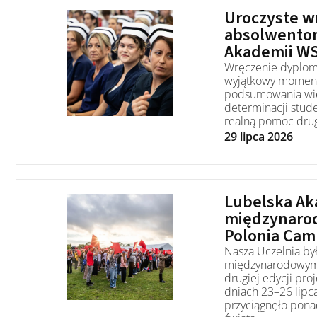
Uroczyste 
absolwentom
Akademii WS
Wręczenie dyplom
wyjątkowy moment 
podsumowania wiel
determinacji stud
realną pomoc dru
29 lipca 2026
Lubelska Ak
międzynaro
Polonia Cam
Nasza Uczelnia był
międzynarodowym 
drugiej edycji pro
dniach 23–26 lip
przyciągnęło pona