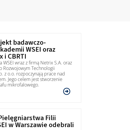
jekt badawczo-
kademii WSEI oraz
x i CBRTI
 WSEI wraz z firmą Netrix S.A. oraz
o Rozwojowym Technologii
. z o.o. rozpoczynają prace nad
m. Jego celem jest stworzenie
afu mikrofalowego.
ielęgniarstwa Filii
EI w Warszawie odebrali