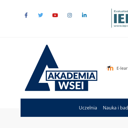
E-lea
Uczelnia
Nauka i ba