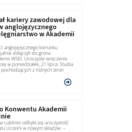
ał kariery zawodowej dla
w anglojęzycznego
elęgniarstwo w Akademii
ci anglojęzycznego kierunku
jalnie dołączyli do grona
emii WSEI. Uroczyste wręczenie
ię w poniedziałek, 21 lipca. Studia
 pochodzących z różnych stron
do Konwentu Akademii
inie
 Lublinie odbyła się uroczystość
tu Uczelni w nowym składzie –