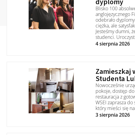
dyplomy
Blisko 100 absolwe
anglojęzycznego F
odebrało dyplomy 
ciężka, ale satys
Jesteśmy dumni, że
studenci. Uroczyst
4 sierpnia 2026
Zamieszkaj
Studenta Lu
Nowocześnie urzą
pokoje, dostęp do 
restauracja z got
WSEI zaprasza do
który mieści się n
3 sierpnia 2026