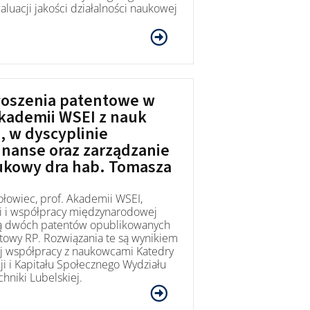
waluacji jakości działalności naukowej
.
łoszenia patentowe w
Akademii WSEI z nauk
, w dyscyplinie
inanse oraz zarządzanie
ukowy dra hab. Tomasza
łowiec, prof. Akademii WSEI,
ki i współpracy międzynarodowej
cą dwóch patentów opublikowanych
towy RP. Rozwiązania te są wynikiem
ej współpracy z naukowcami Katedry
i i Kapitału Społecznego Wydziału
chniki Lubelskiej.