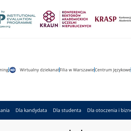
rning
Wirtualny dziekanat
Filia w Warszawie
Centrum Językowe
dania
Dla kandydata
Dla studenta
Dla otoczenia i biz