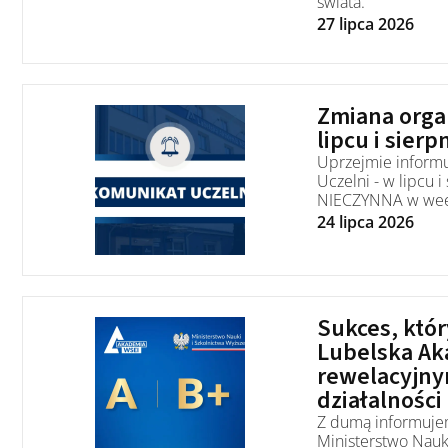
świata.
27 lipca 2026
Zmiana organ
lipcu i sierp
Uprzejmie informu
Uczelni - w lipcu i
NIECZYNNA w wee
24 lipca 2026
Sukces, któr
Lubelska Ak
rewelacyjny
działalności
Z dumą informujem
Ministerstwo Nauki