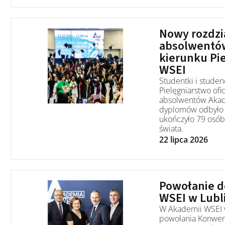
Nowy rozdzi
absolwentó
kierunku Pi
WSEI
Studentki i studen
Pielęgniarstwo ofic
absolwentów Akad
dyplomów odbyło s
ukończyło 79 osób
świata.
22 lipca 2026
Powołanie 
WSEI w Lubl
W Akademii WSEI w
powołania Konwen