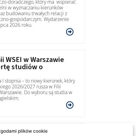
czo-doradczego, który ma wspierać
lni w wyznaczaniu kierunków
az budowaniu trwałych relacji z
czno-gospodarczym. Wydarzenie
ipca 2026 roku.
mii WSEI w Warszawie
rtę studiów o
 I stopnia – to nowy kierunek, który
iego 2026/2027 rusza w Filii
arszawie. Do wyboru są studia w
ngielskim.
rcie dla studentów
zgodami plików cookie