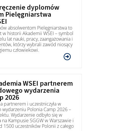
wręczenie dyplomów
 Pielęgniarstwa
EI
ów absolwentom Pielęgniarstwa to
w historii Akademii WSEI – symbol
u lat nauki, pracy, zaangażowania i
entów, którzy wybrali zawód niosący
giemu człowiekowi.
ademia WSEI partnerem
dowego wydarzenia
p 2026
a partnerem i uczestniczyła w
wydarzeniu Polonia Camp 2026 –
jektu. Wydarzenie odbyło się w
ca na Kampusie SGGW w Warszawie i
d 1500 uczestników Polonii z całego