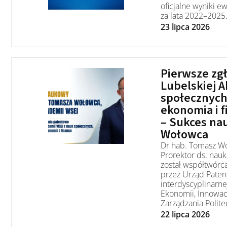
oficjalne wyniki e
za lata 2022–2025
23 lipca 2026
Pierwsze zg
Lubelskiej 
społecznych
ekonomia i f
– Sukces na
Wołowca
Dr hab. Tomasz Wo
Prorektor ds. nau
został współtwór
przez Urząd Paten
interdyscyplinarn
Ekonomii, Innowacj
Zarządzania Polite
22 lipca 2026