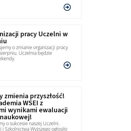
izacji pracy Uczelni w
niu
jemy o zmianie organizacji pracy
 sierpniu. Uczelnia będzie
kendy.
y zmienia przyszłość!
ademia WSEI z
mi wynikami ewaluacji
 naukowej!
y o sukcesie naszej Uczelni.
 i Szkolnictwa Wyższego ogłosiło