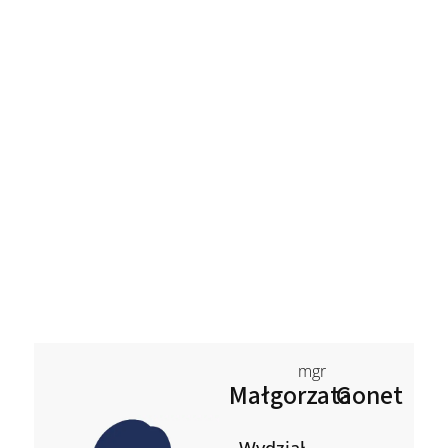
mgr
Małgorzata
Gonet
Wydział