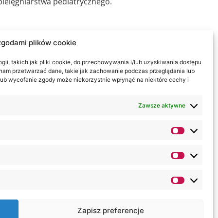
e pielęgniarstwa pediatrycznego.
zgodami plików cookie
Lublinie z tytułem magistra
Innowacji w Lublinie z tytułem
ii, takich jak pliki cookie, do przechowywania i/lub uzyskiwania dostępu
i nam przetwarzać dane, takie jak zachowanie podczas przeglądania lub
y lub wycofanie zgody może niekorzystnie wpłynąć na niektóre cechy i
Zawsze aktywne
elęgniarstwo w Lubelskiej
jaki i języku polskim w trybie
ntami i praktykantami z różnych
Zapisz preferencje