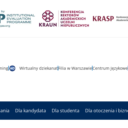
rning
Wirtualny dziekanat
Filia w Warszawie
Centrum Językowe
dania
Dla kandydata
Dla studenta
Dla otoczenia i biz