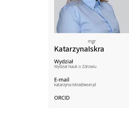
mgr
Katarzyna
Iskra
Wydział
Wydział Nauk o Zdrowiu
E-mail
katarzyna.Iskra@wsei.pl
ORCID