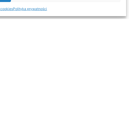
 cookies
Polityka prywatności
rwisie
stki organizacyjne
ka plików cookies
yka prywatności