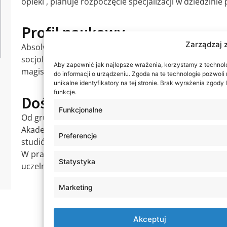
opieki , planuje rozpoczęcie specjalizacji w dziedzini
Profil naukowy
Zarządzaj 
Absolwentka Uniwersytetu Marii-Curie Skłodowskiej w 
socjologii w 2009 roku oraz Wyższej Szkoły Ekonomii i 
Aby zapewnić jak najlepsze wrażenia, korzystamy z technolog
magistra pielęgniarstwa w 2021 roku.
do informacji o urządzeniu. Zgoda na te technologie pozwol
unikalne identyfikatory na tej stronie. Brak wyrażenia zgod
funkcje.
Doświadczenie dydaktyczne
Funkcjonalne
Od grudnia 2021 roku prowadzi zajęcia na kierunku pi
Akademii WSEI w Lublinie zarówno w języku angielskim 
Preferencje
studiów licencjackich i magisterskich.
W pracy zawodowej często sprawuje opiekę nad stude
Statystyka
uczelni kształcących na kierunku pielęgniarskim.
Marketing
Akceptuj