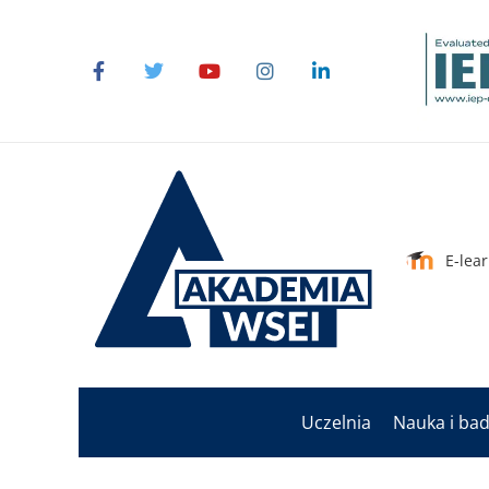
E-lea
Uczelnia
Nauka i ba