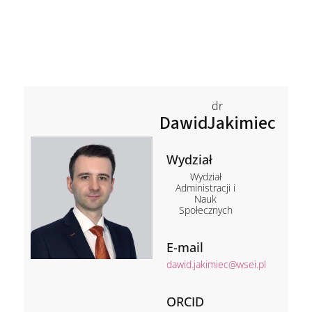
dr
Dawid
Jakimiec
Wydział
Wydział
Administracji i
Nauk
Społecznych
E-mail
dawid.jakimiec@wsei.pl
ORCID