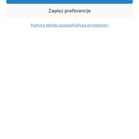
Zapisz preferencje
Polityka plików cookies
Polityka prywatności
Na skróty
Wirtualny dziekanat
Platforma e-learning
Biblioteka ONLINE
Poczta
Dom Studenta
Biuro Karier
Rekrutacja
Elektroniczna Rejestracja Kandydatów
Informator na studia