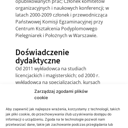
opublikowanych prac; Członek komitetów
organizacyjnych i naukowych konferencji; w
latach 2000-2009 członek i przewodnicząca
Państwowej Komisji Egzaminacyjnej przy
Centrum Kształcenia Podyplomowego
Pielęgniarek i Położnych w Warszawie.
Doświadczenie
dydaktyczne
Od 2011 wykładowca na studiach
licencjackich i magisterskich; od 2000 r.
wykładowca na specjalizacjach, kursach
kwalifikacyjnych i specjalistycznych dla
Zarządzaj zgodami plików
pielęgniarek.
cookie
Aby zapewnić jak najlepsze wrażenia, korzystamy z technologii, takich
jak pliki cookie, do przechowywania i/lub uzyskiwania dostępu do
informacji o urządzeniu. Zgoda na te technologie pozwoli nam
przetwarzać dane, takie jak zachowanie podczas przeglądania lub