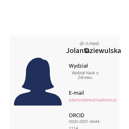
dr n.med.
Jolanta
Dziewulska
Wydział
Wydział Nauk o
Zdrowiu
E-mail
jolanta.dziewulska@wsei.pl
ORCID
0000-0001-6644-
1114