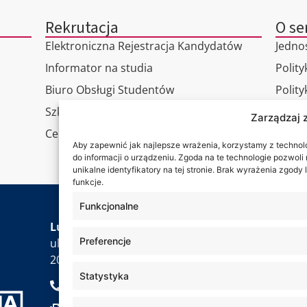
Rekrutacja
O se
Elektroniczna Rejestracja Kandydatów
Jedno
Informator na studia
Polity
Biuro Obsługi Studentów
Polit
Szkoła Doktorska
RODO
Zarządzaj 
Centrum Studiów Podyplomowych
Wirtu
Aby zapewnić jak najlepsze wrażenia, korzystamy z technolog
Konta
do informacji o urządzeniu. Zgoda na te technologie pozwol
unikalne identyfikatory na tej stronie. Brak wyrażenia zgod
funkcje.
Funkcjonalne
Jesteś
Lubelska Akademia WSEI
Preferencje
ul. Projektowa 4
20-209 Lublin
Statystyka
+48 81 749 17 70