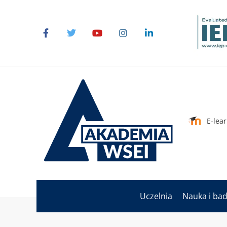
E-lea
Uczelnia
Nauka i ba