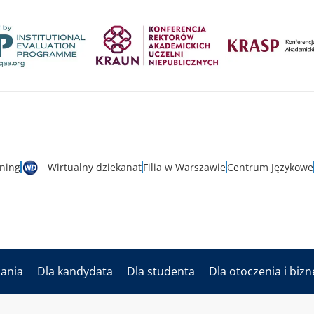
rning
Wirtualny dziekanat
Filia w Warszawie
Centrum Językowe
dania
Dla kandydata
Dla studenta
Dla otoczenia i biz