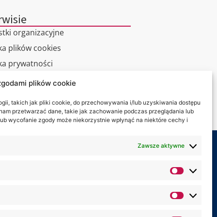
rwisie
stki organizacyjne
ka plików cookies
yka prywatności
zgodami plików cookie
alny spacer
ii, takich jak pliki cookie, do przechowywania i/lub uzyskiwania dostępu
kt
i nam przetwarzać dane, takie jak zachowanie podczas przeglądania lub
y lub wycofanie zgody może niekorzystnie wpłynąć na niektóre cechy i
Zawsze aktywne
my na: