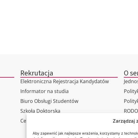
Rekrutacja
O se
Elektroniczna Rejestracja Kandydatów
Jedno
Informator na studia
Polity
Biuro Obsługi Studentów
Polit
Szkoła Doktorska
RODO
Centrum Studiów Podyplomowych
Wirtu
Zarządzaj 
Konta
Aby zapewnić jak najlepsze wrażenia, korzystamy z technolog