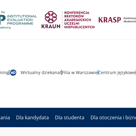
rning
Wirtualny dziekanat
Filia w Warszawie
Centrum Językowe
dania
Dla kandydata
Dla studenta
Dla otoczenia i biz