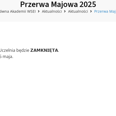
Przerwa Majowa 2025
łówna Akademii WSEI
Aktualności
Aktualności
Przerwa Ma
elnia będzie 𝗭𝗔𝗠𝗞𝗡𝗜𝗘̨𝗧𝗔.
5 maja.