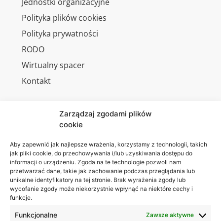
Jednostki organizacyjne
Polityka plików cookies
Polityka prywatności
RODO
Wirtualny spacer
Kontakt
Zarządzaj zgodami plików
cookie
Jesteśmy
Lubelska
na:
Akademia
Aby zapewnić jak najlepsze wrażenia, korzystamy z technologii, takich
jak pliki cookie, do przechowywania i/lub uzyskiwania dostępu do
WSEI
informacji o urządzeniu. Zgoda na te technologie pozwoli nam
ul.
przetwarzać dane, takie jak zachowanie podczas przeglądania lub
Projektowa
unikalne identyfikatory na tej stronie. Brak wyrażenia zgody lub
wycofanie zgody może niekorzystnie wpłynąć na niektóre cechy i
4
funkcje.
20-209
Lublin
Funkcjonalne
Zawsze aktywne