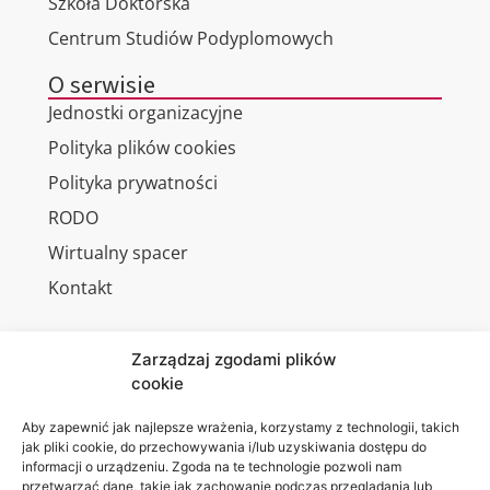
Szkoła Doktorska
Centrum Studiów Podyplomowych
O serwisie
Jednostki organizacyjne
Polityka plików cookies
Polityka prywatności
RODO
Wirtualny spacer
Kontakt
Zarządzaj zgodami plików
cookie
Jesteśmy
Lubelska
na:
Akademia
Aby zapewnić jak najlepsze wrażenia, korzystamy z technologii, takich
jak pliki cookie, do przechowywania i/lub uzyskiwania dostępu do
WSEI
informacji o urządzeniu. Zgoda na te technologie pozwoli nam
ul.
przetwarzać dane, takie jak zachowanie podczas przeglądania lub