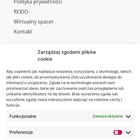
Polityka prywatności
RODO
Wirtualny spacer
Kontakt
Zarządzaj zgodami plików
cookie
Jesteśmy
Lubelska
na:
Akademia
Aby zapewnić jak najlepsze wrażenia, korzystamy z technologii, takich
jak pliki cookie, do przechowywania i/lub uzyskiwania dostępu do
WSEI
informacji o urządzeniu. Zgoda na te technologie pozwoli nam
ul.
przetwarzać dane, takie jak zachowanie podczas przeglądania lub
Projektowa
unikalne identyfikatory na tej stronie. Brak wyrażenia zgody lub
wycofanie zgody może niekorzystnie wpłynąć na niektóre cechy i
4
funkcje.
20-209
Lublin
Funkcjonalne
Zawsze aktywne
+48 81
Preferencje
749 17