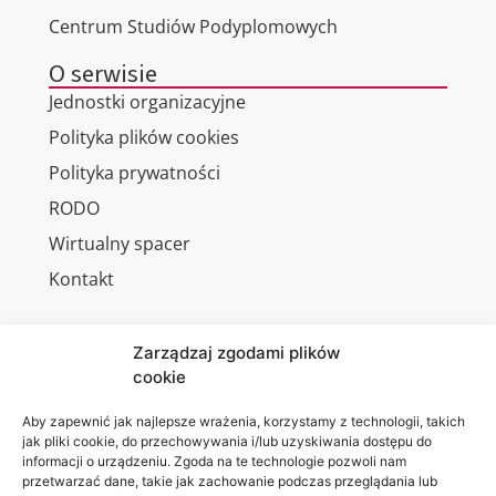
Centrum Studiów Podyplomowych
O serwisie
Jednostki organizacyjne
Polityka plików cookies
Polityka prywatności
RODO
Wirtualny spacer
Kontakt
Zarządzaj zgodami plików
cookie
Jesteśmy
Lubelska
na:
Akademia
Aby zapewnić jak najlepsze wrażenia, korzystamy z technologii, takich
jak pliki cookie, do przechowywania i/lub uzyskiwania dostępu do
WSEI
informacji o urządzeniu. Zgoda na te technologie pozwoli nam
ul.
przetwarzać dane, takie jak zachowanie podczas przeglądania lub