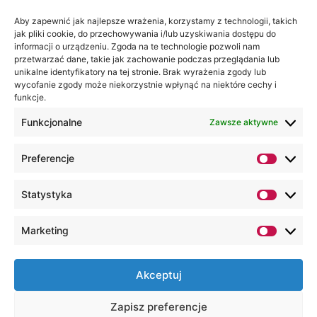
Jesteśmy
Lubelska
na:
Akademia
Aby zapewnić jak najlepsze wrażenia, korzystamy z technologii, takich
jak pliki cookie, do przechowywania i/lub uzyskiwania dostępu do
WSEI
informacji o urządzeniu. Zgoda na te technologie pozwoli nam
ul.
przetwarzać dane, takie jak zachowanie podczas przeglądania lub
Projektowa
unikalne identyfikatory na tej stronie. Brak wyrażenia zgody lub
wycofanie zgody może niekorzystnie wpłynąć na niektóre cechy i
4
funkcje.
20-209
Lublin
Funkcjonalne
Zawsze aktywne
+48 81
Preferencje
749 17
70
Statystyka
+48 81
749 32
Marketing
13
kancelaria@wsei.pl
Akceptuj
Wszelkie Prawa Zastrzeżone, Lubelska
Zapisz preferencje