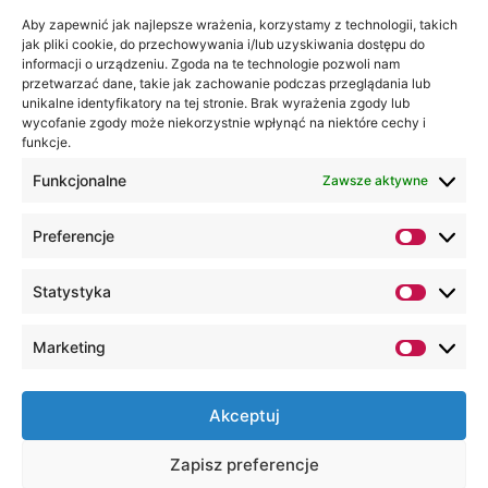
na:
Akademia
Aby zapewnić jak najlepsze wrażenia, korzystamy z technologii, takich
jak pliki cookie, do przechowywania i/lub uzyskiwania dostępu do
WSEI
informacji o urządzeniu. Zgoda na te technologie pozwoli nam
ul.
przetwarzać dane, takie jak zachowanie podczas przeglądania lub
Projektowa
unikalne identyfikatory na tej stronie. Brak wyrażenia zgody lub
wycofanie zgody może niekorzystnie wpłynąć na niektóre cechy i
4
funkcje.
20-209
Lublin
Funkcjonalne
Zawsze aktywne
+48 81
Preferencje
749 17
70
Statystyka
+48 81
749 32
Marketing
13
kancelaria@wsei.pl
Akceptuj
Wszelkie Prawa Zastrzeżone, Lubelska
Zapisz preferencje
Akademia WSEI © 2000 – 2026